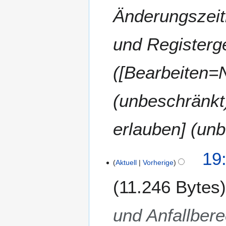
z
Änderungszeit
2
0
und Registerge
1
5
([Bearbeiten=
(unbeschränkt
erlauben] (unb
2
19
Aktuell
Vorherige
2
.
11.246 Bytes
F
e
b
und Anfallber
r