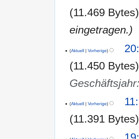
5
11.469 Bytes
eingetragen.
20:
Aktuell
Vorherige
11.450 Bytes
Geschäftsjahr
2
11
Aktuell
Vorherige
7
.
11.391 Bytes
M
ä
r
2
19
z