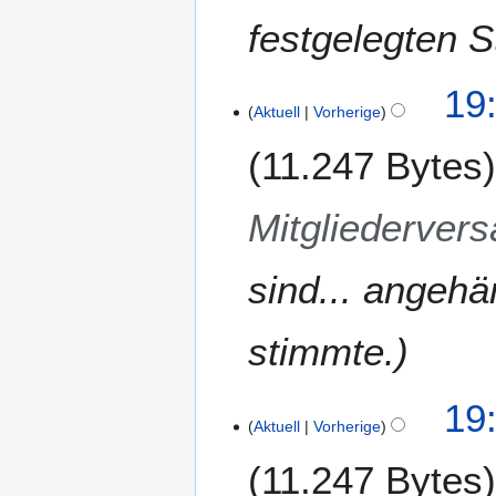
u
festgelegten S
a
r
2
19
0
Aktuell
Vorherige
1
11.247 Bytes
5
Mitgliederver
sind... angehä
stimmte.
19
Aktuell
Vorherige
11.247 Bytes