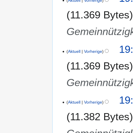
Aktuell
Vorherige
6
2
.
11.369 Bytes
0
M
1
ä
5
r
Gemeinnützigk
z
2
19
0
Aktuell
Vorherige
1
5
11.369 Bytes
Gemeinnützigk
19
Aktuell
Vorherige
11.382 Bytes