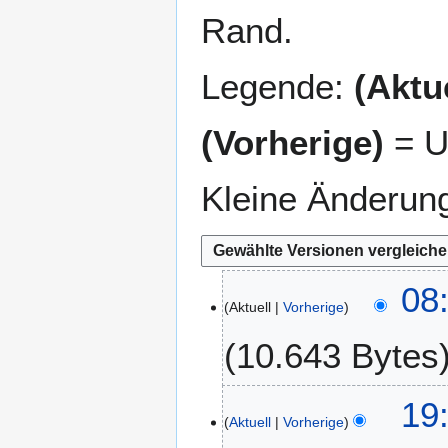
Rand.
Legende:
(Aktue
(Vorherige)
= U
Kleine Änderun
1
08
Aktuell
Vorherige
.
A
10.643 Bytes
u
g
u
1
19
s
Aktuell
Vorherige
1
t
.