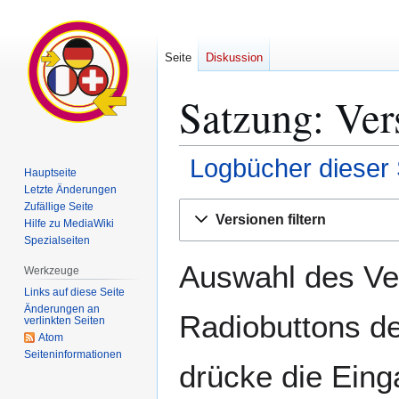
Seite
Diskussion
Satzung: Ver
Logbücher dieser 
Hauptseite
Letzte Änderungen
Zur
Zur
Zufällige Seite
Versionen filtern
Hilfe zu MediaWiki
Navigation
Suche
Spezialseiten
springen
springen
Auswahl des Ver
Werkzeuge
Links auf diese Seite
Änderungen an
Radiobuttons de
verlinkten Seiten
Atom
Seiten­­informationen
drücke die Eing