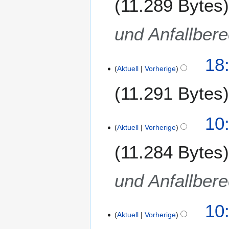
11.289 Bytes
und Anfallber
18
Aktuell
Vorherige
11.291 Bytes
1
10
Aktuell
Vorherige
8
.
11.284 Bytes
M
ä
r
und Anfallber
z
2
10
0
Aktuell
Vorherige
1