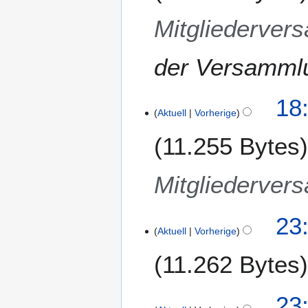
Mitgliederver
der Versammlu
18
Aktuell
Vorherige
11.255 Bytes
Mitgliederver
2
23
Aktuell
Vorherige
1
.
11.262 Bytes
F
e
K
b
23
e
r