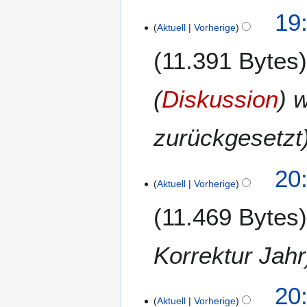
1
19:
Aktuell
Vorherige
3
.
11.391 Bytes
A
p
r
(
Diskussion
) 
i
l
zurückgesetzt
2
0
1
8
20:
5
Aktuell
Vorherige
.
A
11.469 Bytes
p
r
i
Korrektur Jahr
l
2
20:
0
Aktuell
Vorherige
1