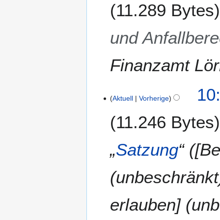
5
11.289 Bytes
und Anfallber
Finanzamt Lör
10
Aktuell
Vorherige
11.246 Bytes
„
Satzung
“ ([B
(unbeschränkt
erlauben] (unb