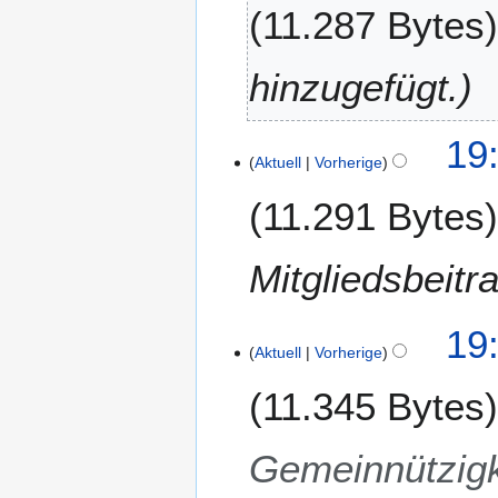
11.287 Bytes
2
J
0
u
1
n
hinzugefügt.
9
i
2
19
0
Aktuell
Vorherige
1
5
11.291 Bytes
Mitgliedsbeitr
19
Aktuell
Vorherige
11.345 Bytes
Gemeinnützigk