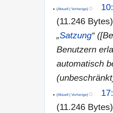
10
Aktuell
Vorherige
11.246 Bytes
„
Satzung
“ ([B
Benutzern erl
automatisch b
(unbeschränkt
1
17
Aktuell
Vorherige
.
M
11.246 Bytes
ä
r