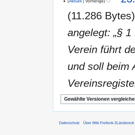
Aktuell
Vorherige
i
u
11.286 Bytes
n
a
e
r
B
2
angelegt: „§ 1
e
0
a
1
r
Verein führt d
5
b
e
und soll beim 
i
t
u
Vereinsregist
n
g
s
z
u
s
Datenschutz
Über Wiki Freifunk-3Ländereck
a
m