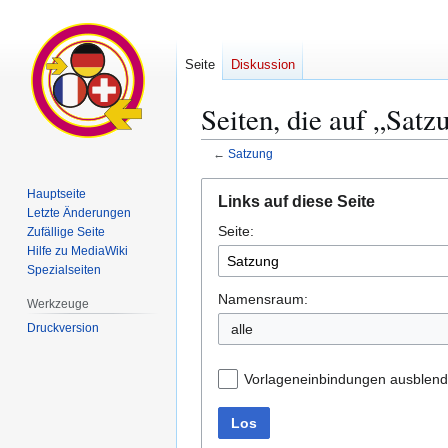
Seite
Diskussion
Seiten, die auf „Satz
←
Satzung
Zur
Zur
Hauptseite
Links auf diese Seite
Navigation
Suche
Letzte Änderungen
Seite:
springen
springen
Zufällige Seite
Hilfe zu MediaWiki
Spezialseiten
Namensraum:
Werkzeuge
Druckversion
alle
Vorlageneinbindungen ausblen
Los