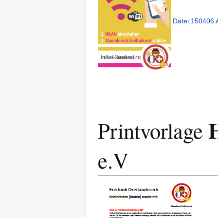
Datei:150406 A
Printvorlage
e.V