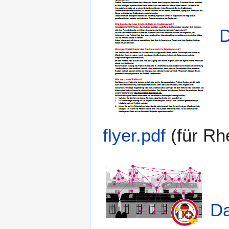
D
flyer.pdf
(für Rh
Da