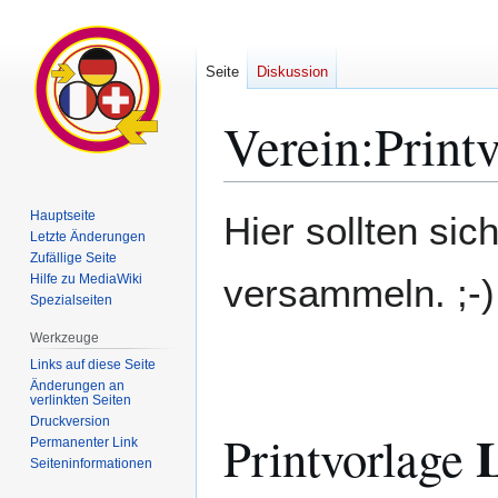
Seite
Diskussion
Verein:Print
Zur
Zur
Hauptseite
Hier sollten sic
Navigation
Suche
Letzte Änderungen
Zufällige Seite
springen
springen
Hilfe zu MediaWiki
versammeln. ;-)
Spezialseiten
Werkzeuge
Links auf diese Seite
Änderungen an
verlinkten Seiten
Druckversion
Printvorlage
Permanenter Link
Seiten­­informationen