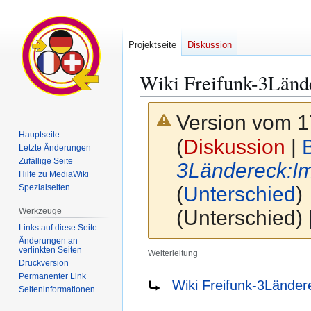
Projektseite
Diskussion
Wiki Freifunk-3Länd
Version vom 1
Hauptseite
(
Diskussion
|
Letzte Änderungen
Zufällige Seite
3Ländereck:I
Hilfe zu MediaWiki
Spezialseiten
(
Unterschied
)
Werkzeuge
(Unterschied)
Links auf diese Seite
Änderungen an
verlinkten Seiten
Weiterleitung
Druckversion
Permanenter Link
Zur
Zur
Weiterleitung nach:
Wiki Freifunk-3Lände
Seiten­­informationen
Navigation
Suche
springen
springen