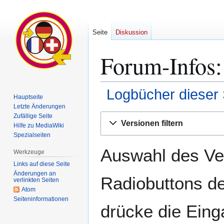
Seite
Diskussion
Forum-Infos:
Logbücher dieser 
Hauptseite
Letzte Änderungen
Zur
Zur
Zufällige Seite
Versionen filtern
Hilfe zu MediaWiki
Navigation
Suche
Spezialseiten
springen
springen
Auswahl des Ver
Werkzeuge
Links auf diese Seite
Änderungen an
Radiobuttons de
verlinkten Seiten
Atom
Seiten­­informationen
drücke die Eing