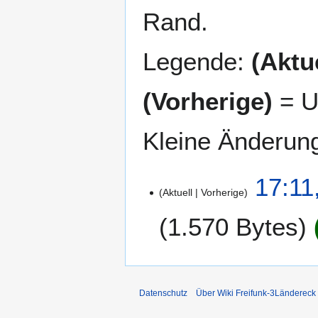
Rand.
Legende:
(Aktue
(Vorherige)
= U
Kleine Änderun
1
17:11
Aktuell
Vorherige
1
.
1.570 Bytes
F
e
b
r
u
Datenschutz
Über Wiki Freifunk-3Ländereck
a
r