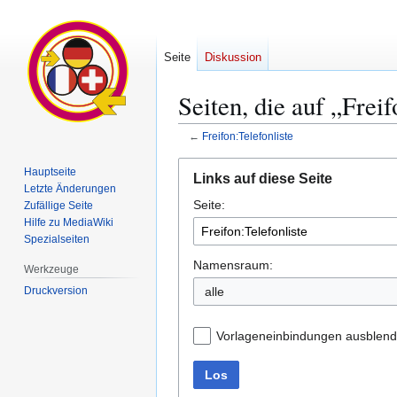
Seite
Diskussion
Seiten, die auf „Freif
←
Freifon:Telefonliste
Zur
Zur
Hauptseite
Links auf diese Seite
Navigation
Suche
Letzte Änderungen
Seite:
springen
springen
Zufällige Seite
Hilfe zu MediaWiki
Spezialseiten
Namensraum:
Werkzeuge
Druckversion
alle
Vorlageneinbindungen ausblen
Los