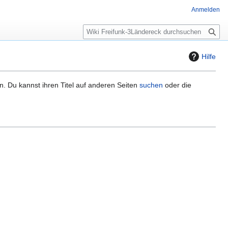
Anmelden
S
u
c
Hilfe
h
e
n. Du kannst ihren Titel auf anderen Seiten
suchen
oder die