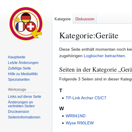
Kategorie
Diskussion
Kategorie
:
Geräte
Zur
Zur
Diese Seite enthält momentan noch kein
Navigation
Suche
zugehörigen
Logbücher betrachten
.
Hauptseite
springen
springen
Letzte Änderungen
Seiten in der Kategorie „Ger
Zufällige Seite
Hilfe zu MediaWiki
Folgende 3 Seiten sind in dieser Kateg
Spezialseiten
Werkzeuge
T
Links auf diese Seite
TP-Link Archer C5/C7
Änderungen an
verlinkten Seiten
W
Druckversion
WR841ND
Seiten­­informationen
Wyse R90LEW