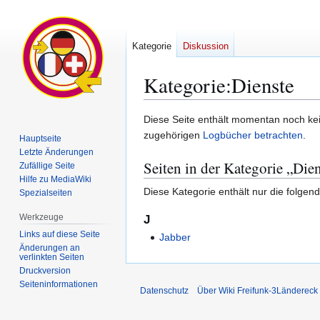
Kategorie
Diskussion
Kategorie
:
Dienste
Zur
Zur
Diese Seite enthält momentan noch kein
Navigation
Suche
zugehörigen
Logbücher betrachten
.
Hauptseite
springen
springen
Letzte Änderungen
Seiten in der Kategorie „Die
Zufällige Seite
Hilfe zu MediaWiki
Diese Kategorie enthält nur die folgend
Spezialseiten
Werkzeuge
J
Links auf diese Seite
Jabber
Änderungen an
verlinkten Seiten
Druckversion
Seiten­­informationen
Datenschutz
Über Wiki Freifunk-3Ländereck