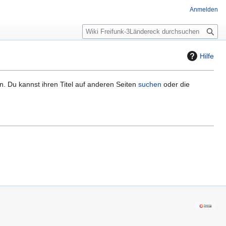
Anmelden
S
u
c
Hilfe
h
e
n. Du kannst ihren Titel auf anderen Seiten
suchen
oder die