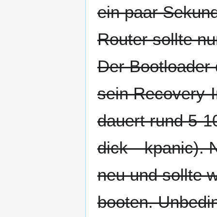
ein paar Sekund
Router sollte n
Der Bootloader 
sein Recovery-I
dauert rund 5-10
dick --kpanic).
neu und sollte 
booten. Unbedin