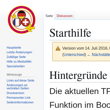
Seite
Diskussion
Starthilfe
Hauptseite
Version vom 14. Juli 2016,
Letzte Änderungen
(
Unterschied
)
← Nächstälte
Zufällige Seite
Hilfe zu MediaWiki
Spezialseiten
Zur
Zur
Hintergründe
Navigation
Suche
Werkzeuge
springen
springen
Links auf diese Seite
Änderungen an
Die aktuellen T
verlinkten Seiten
Druckversion
Permanenter Link
Funktion im Boo
Seiten­­informationen