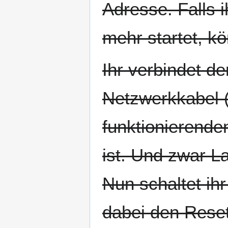
Adresse. Falls i
mehr startet, kö
Ihr verbindet d
Netzwerkkabel (S
funktionierende
ist. Und zwar La
Nun schaltet ihr
dabei den Rese