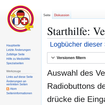
Seite
Diskussion
Starthilfe: V
Logbücher dieser 
Hauptseite
Letzte Änderungen
Zur
Zur
Zufällige Seite
Versionen filtern
Hilfe zu MediaWiki
Navigation
Suche
Spezialseiten
springen
springen
Auswahl des Ver
Werkzeuge
Links auf diese Seite
Änderungen an
Radiobuttons de
verlinkten Seiten
Atom
Seiten­­informationen
drücke die Eing