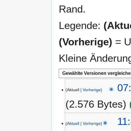
Rand.
Legende:
(Aktue
(Vorherige)
= U
Kleine Änderun
1
07:
Aktuell
Vorherige
4
.
2.576 Bytes
J
u
l
2
11
i
Aktuell
Vorherige
4
2
.