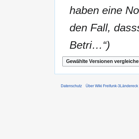
2
r
haben eine No
0
b
1
e
5
den Fall, dass
i
t
u
Betri…“
n
g
s
z
u
s
Datenschutz
Über Wiki Freifunk-3Ländereck
a
m
m
e
n
f
a
s