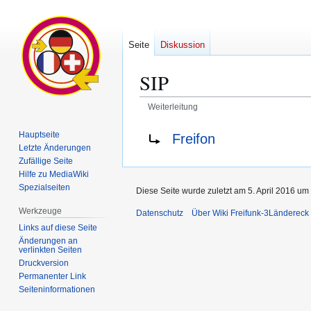
Seite
Diskussion
SIP
Weiterleitung
Zur
Zur
Weiterleitung nach:
Hauptseite
Freifon
Navigation
Suche
Letzte Änderungen
springen
springen
Zufällige Seite
Hilfe zu MediaWiki
Spezialseiten
Diese Seite wurde zuletzt am 5. April 2016 um 
Werkzeuge
Datenschutz
Über Wiki Freifunk-3Ländereck
Links auf diese Seite
Änderungen an
verlinkten Seiten
Druckversion
Permanenter Link
Seiten­­informationen