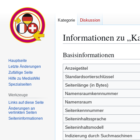
Kategorie
Diskussion
Informationen zu „K
Basisinformationen
Zur
Zur
Navigation
Suche
Hauptseite
Letzte Änderungen
springen
springen
Anzeigetitel
Zufällige Seite
Standardsortierschlüssel
Hilfe zu MediaWiki
Spezialseiten
Seitenlänge (in Bytes)
Namensraumkennnummer
Werkzeuge
Namensraum
Links auf diese Seite
Änderungen an
Seitenkennnummer
verlinkten Seiten
Seiten­­informationen
Seiteninhaltssprache
Seiteninhaltsmodell
Indizierung durch Suchmaschinen